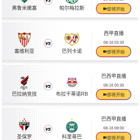
弗鲁米嫩塞
帕尔梅拉斯
即将开始
西甲直播
08-16 03:30
塞维利亚
巴列卡诺
即将开始
巴西甲直播
08-16 05:30
巴拉纳竞技
布拉干蒂诺RB
即将开始
巴西甲直播
08-16 08:00
圣保罗
科里蒂巴
即将开始